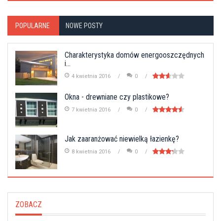
POPULARNE
NOWE POSTY
Charakterystyka domów energooszczędnych
i...
4 kwietnia 2016
0
Okna - drewniane czy plastikowe?
7 kwietnia 2016
0
Jak zaaranżować niewielką łazienkę?
8 kwietnia 2016
0
ZOBACZ