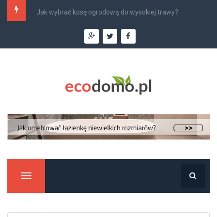
Najlepsi monterzy klimatyzacji w Krakowie –...
Manu