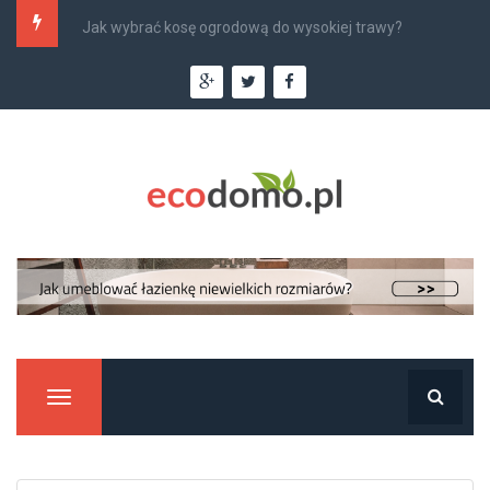
Najlepsi monterzy klimatyzacji w Krakowie –...
Manu