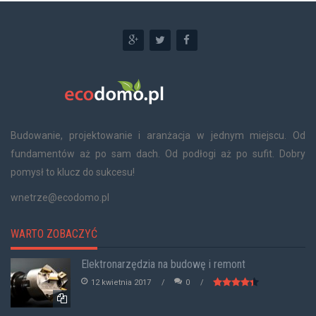
Budowanie, projektowanie i aranżacja w jednym miejscu. Od
fundamentów aż po sam dach. Od podłogi aż po sufit. Dobry
pomysł to klucz do sukcesu!
wnetrze@ecodomo.pl
WARTO ZOBACZYĆ
Elektronarzędzia na budowę i remont
12 kwietnia 2017
0