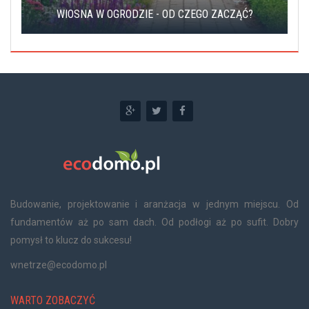
WIOSNA W OGRODZIE - OD CZEGO ZACZĄĆ?
Budowanie, projektowanie i aranżacja w jednym miejscu. Od
fundamentów aż po sam dach. Od podłogi aż po sufit. Dobry
pomysł to klucz do sukcesu!
wnetrze@ecodomo.pl
WARTO ZOBACZYĆ