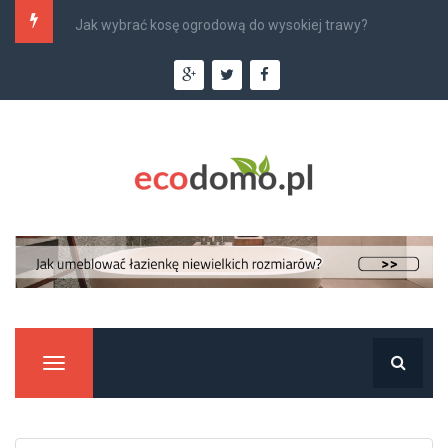
Najlepsi monterzy klimatyzacji w Krakowie –...
Manu