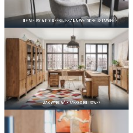
ILE MIEJSCA POTRZEBUJESZ NA WYGODNE USTAWIENIE...
JAK WYBRAĆ KRZESŁO BIUROWE?