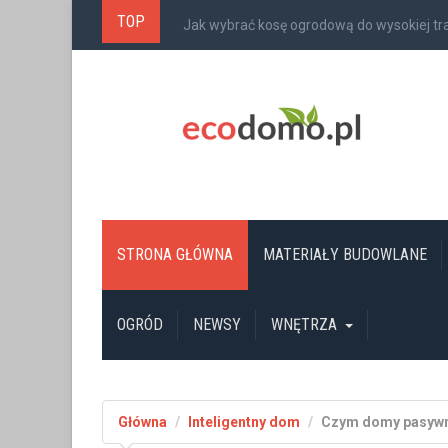
TOP
Jak wybrać kosę ogrodową do wysokiej t
STRONA GŁÓWNA
MATERIAŁY BUDOWLANE
OGRÓD
NEWSY
WNĘTRZA
Główna
Inteligentny dom
Czym domy pasywne 