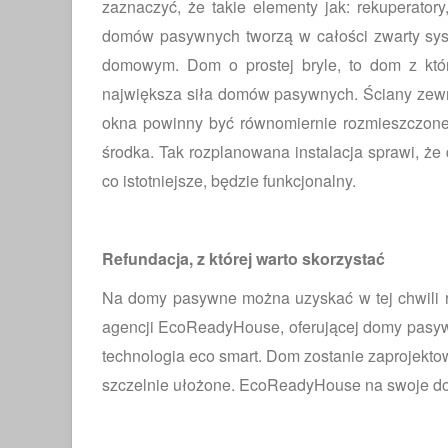
zaznaczyć, że takie elementy jak: rekuperator
domów pasywnych tworzą w całości zwarty sys
domowym. Dom o prostej bryle, to dom z któr
największa siła domów pasywnych. Ściany zewnę
okna powinny być równomiernie rozmieszczone
środka. Tak rozplanowana instalacja sprawi, że
co istotniejsze, będzie funkcjonalny.
Refundacja, z której warto skorzystać
Na domy pasywne można uzyskać w tej chwili re
agencji EcoReadyHouse, oferującej domy pasyw
technologia eco smart. Dom zostanie zaprojekt
szczelnie ułożone. EcoReadyHouse na swoje do