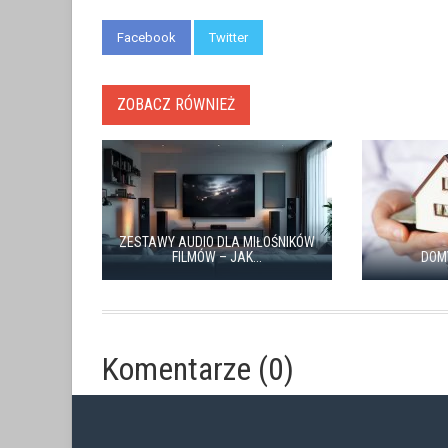
Facebook
Twitter
ZOBACZ RÓWNIEŻ
ZESTAWY AUDIO DLA MIŁOŚNIKÓW
FILMÓW – JAK...
DOM
Komentarze (0)