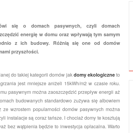
ówi się o domach pasywnych, czyli domach
szczędzić energię w domu oraz wpływają tym samym
rednio z ich budowy. Różnią się one od domów
mami przyszłości.
nej do takiej kategorii domów jak
domy ekologiczne
to
grzania jest mniejsze aniżeli 15kWh/m2 w czasie roku.
domu pasywnym można zaoszczędzić przepływ energii aż
SALON
 domach budowanych standardowo zużywa się albowiem
z ze wzrostem popularności domów pasywnych można
li instalacje są coraz tańsze. I chociaż domy te kosztują
waż bez wątpienia będzie to inwestycja opłacalna. Warto