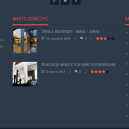
WARTO ZOBACZYĆ
K
Okna z aluminium - wady i zalety
15 czerwca 2016
0
cu.
it.
Aranżacja wnętrz a projekt kompleksowy
31 lipca 2017
0