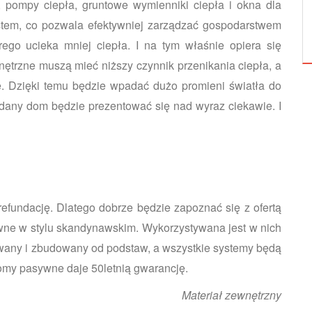
y, pompy ciepła, gruntowe wymienniki ciepła i okna dla
PROWIZORYCZNY STYL W NASZYCH
tem, co pozwala efektywniej zarządzać gospodarstwem
SALONACH
ego ucieka mniej ciepła. I na tym właśnie opiera się
trzne muszą mieć niższy czynnik przenikania ciepła, a
. Dzięki temu będzie wpadać dużo promieni światła do
 dany dom będzie prezentować się nad wyraz ciekawie. I
fundację. Dlatego dobrze będzie zapoznać się z ofertą
ne w stylu skandynawskim. Wykorzystywana jest w nich
owany i zbudowany od podstaw, a wszystkie systemy będą
my pasywne daje 50letnią gwarancję.
Materiał zewnętrzny