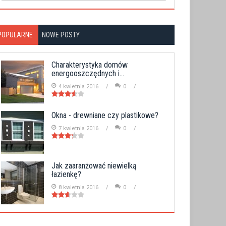
POPULARNE
NOWE POSTY
Charakterystyka domów
energooszczędnych i...
4 kwietnia 2016
0
Okna - drewniane czy plastikowe?
7 kwietnia 2016
0
Jak zaaranżować niewielką
łazienkę?
8 kwietnia 2016
0