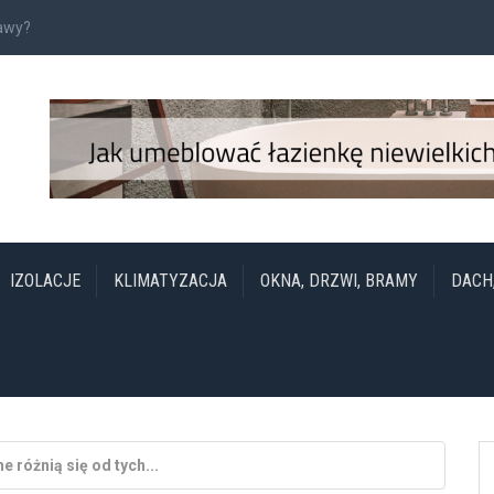
rawy?
IZOLACJE
KLIMATYZACJA
OKNA, DRZWI, BRAMY
DACH
różnią się od tych...