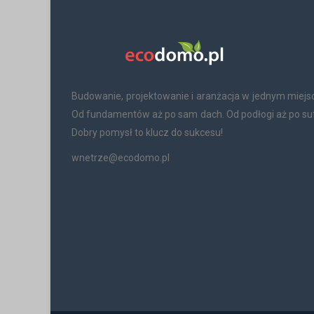
Budowanie, projektowanie i aranżacja w jednym miejs
Od fundamentów aż po sam dach. Od podłogi aż po suf
Dobry pomysł to klucz do sukcesu!
wnetrze@ecodomo.pl