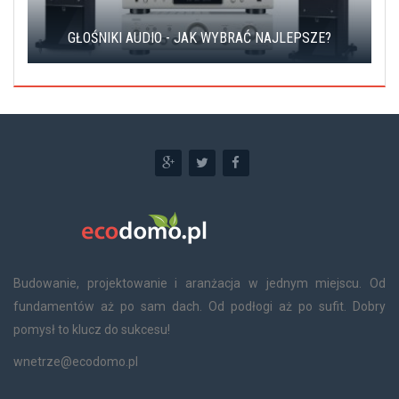
GŁOŚNIKI AUDIO - JAK WYBRAĆ NAJLEPSZE?
Budowanie, projektowanie i aranżacja w jednym miejscu. Od
fundamentów aż po sam dach. Od podłogi aż po sufit. Dobry
pomysł to klucz do sukcesu!
wnetrze@ecodomo.pl