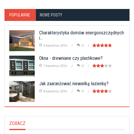
POPULARNE
NOWE POSTY
Charakterystyka domów energooszczędnych
i...
4 kwietnia 2016
0
Okna - drewniane czy plastikowe?
7 kwietnia 2016
0
Jak zaaranżować niewielką łazienkę?
8 kwietnia 2016
0
ZOBACZ