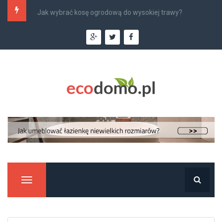
Najlepsi monterzy klimatyzacji w Krakowie –...
Manu