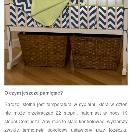
O czym jeszcze pamiętać?
Bardzo istotna jest temperatura w sypialni, która w dzień
nie może przekraczać 22 stopni, natomiast w nocy 19
stopni Celsjusza. Aby móc to stale kontrolować, wystarczy
zwykły termometr pokojowy ustawiony przy łóżeczku