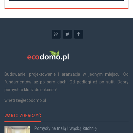
Budowanie, projektowanie i aranżacja w jednym miejscu. Od
fundamentów aż po sam dach. Od podłogi aż po sufit. Dobry
pomysł to klucz do sukcesu!
wnetrze@ecodomo.pl
WARTO ZOBACZYĆ
Pomysły na małą i wąską kuchnię