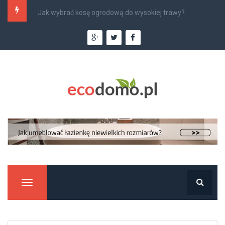
Najlepsi monterzy klimatyzacji w Krakowie –...
Manu