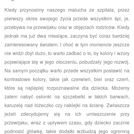
Kiedy przynosimy naszego malucha ze szpitala, przez
pierwszy okres swojego życia przede wszystkim śpi, je,
przebywa na przewijaku oraz w objęciach rodziców. Kiedy
jednak ma już dwa miesiące, zaczyna być coraz bardziej
zainteresowany światem. I choć w tym momencie jeszcze
nie widzi zbyt dużo, to warto zadbać o to, by kolory i wzory
pojawiające się w jego otoczeniu, pobudzały jego rozwój.
Na samym początku warto przede wszystkim postawić na
kontrastowe kolory, takie jak czerwień, biel oraz czerń,
które są najlepiej rozpoznawalne dla dziecka. Możemy
zatem nabyć osłonki na szczebelki w takich barwach,
karuzelę nad łóżeczko czy naklejki na ścianę. Zwłaszcza
jeżeli zdecydujemy się na ich umieszczenie przy
przewijaku, wraz z upływem czasu, gdy dziecko zacznie
podnosić główkę, takie dodatki wzbudzą jego ogromną