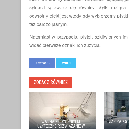
sytuacji sprawdzą się również płytki mające 
odwrotny efekt jest wtedy gdy wybierzemy płytk
też bardzo jasnym.
Natomiast w przypadku płytek szkliwionych im 
widać pierwsze oznaki ich zużycia.
Facebook
Twitter
ZOBACZ RÓWNIEŻ
WANNA Z PRYSZNICEM –
JAK ZAPRO
UŻYTECZNE ROZWIĄZANIE W...