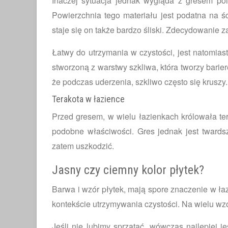
Inaczej sytuacja jednak wygląda z gresem po
Powierzchnia tego materiału jest podatna na śc
staje się on także bardzo śliski. Zdecydowanie 
Łatwy do utrzymania w czystości, jest natomias
stworzoną z warstwy szkliwa, która tworzy barier
że podczas uderzenia, szkliwo często się kruszy.
Terakota w łazience
Przed gresem, w wielu łazienkach królowała te
podobne właściwości. Gres jednak jest twardsz
zatem uszkodzić.
Jasny czy ciemny kolor płytek?
Barwa i wzór płytek, mają spore znaczenie w ła
kontekście utrzymywania czystości. Na wielu wz
Jeśli nie lubimy sprzątać, wówczas najlepiej j