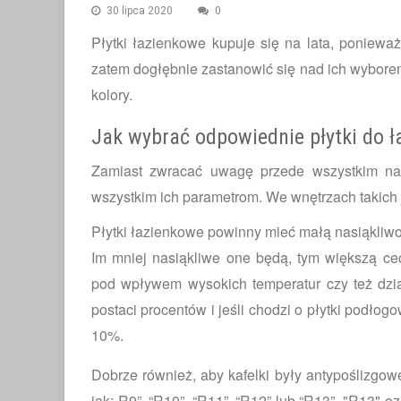
30 lipca 2020
0
Płytki łazienkowe kupuje się na lata, poniewa
zatem dogłębnie zastanowić się nad ich wyborem 
kolory.
Jak wybrać odpowiednie płytki do ł
Zamiast zwracać uwagę przede wszystkim na 
wszystkim ich parametrom. We wnętrzach takich ja
Płytki łazienkowe powinny mieć małą nasiąkliwo
Im mniej nasiąkliwe one będą, tym większą c
pod wpływem wysokich temperatur czy też dzia
postaci procentów i jeśli chodzi o płytki podł
10%.
Dobrze również, aby kafelki były antypoślizgo
jak: R9”, “R10”, “R11”, “R12” lub “R13”. "R13" 