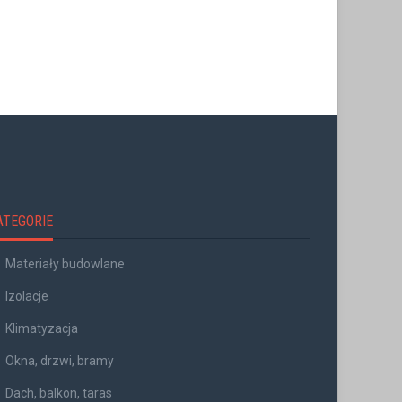
ATEGORIE
Materiały budowlane
Izolacje
Klimatyzacja
Okna, drzwi, bramy
Dach, balkon, taras