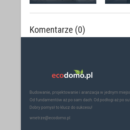
Komentarze (0)
Budowanie, projektowanie i aranżacja w jednym miejs
Od fundamentów aż po sam dach. Od podłogi aż po suf
Dobry pomysł to klucz do sukcesu!
wnetrze@ecodomo.pl