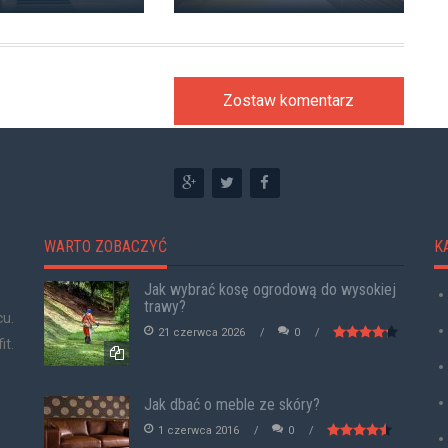
Zostaw komentarz
WARTO ZOBACZYĆ
K
Jak wybrać kosę ogrodową do wysokiej
trawy?
cu.
21 czerwca 2026
0
it.
Jak dbać o meble ze skóry?
1 czerwca 2016
0