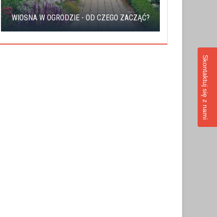
SZUKASZ K
WIOSNA W OGRODZIE - OD CZEGO ZACZĄĆ?
PRZ
Skontaktuj się z nami