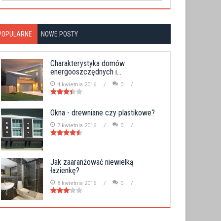
POPULARNE
NOWE POSTY
Charakterystyka domów
energooszczędnych i...
4 kwietnia 2016
0
Okna - drewniane czy plastikowe?
7 kwietnia 2016
0
Jak zaaranżować niewielką
łazienkę?
8 kwietnia 2016
0