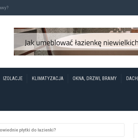
rawy?
IZOLACJE
KLIMATYZACJA
OKNA, DRZWI, BRAMY
DACH
wiednie płytki do łazienki?