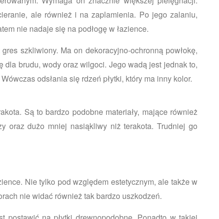
lerowanym. Wymaga on znacznie większej pielęgnacji.
ieranie, ale również i na zaplamienia. Po jego zalaniu,
zatem nie nadaje się na podłogę w łazience.
t gres szkliwiony. Ma on dekoracyjno-ochronną powłokę,
ę dla brudu, wody oraz wilgoci. Jego wadą jest jednak to,
 Wówczas odsłania się rdzeń płytki, który ma inny kolor.
rakota. Są to bardzo podobne materiały, mające również
y oraz dużo mniej nasiąkliwy niż terakota. Trudniej go
zience. Nie tylko pod względem estetycznym, ale także w
orach nie widać również tak bardzo uszkodzeń.
est postawić na płytki drewnopodobne. Ponadto w takiej