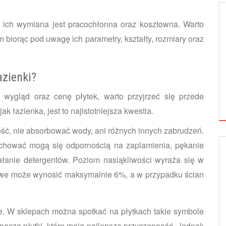
ż ich wymiana jest pracochłonna oraz kosztowna. Warto
biorąc pod uwagę ich parametry, kształty, rozmiary oraz
azienki?
wygląd oraz cenę płytek, warto przyjrzeć się przede
k łazienka, jest to najistotniejsza kwestia.
ść, nie absorbować wody, ani różnych innych zabrudzeń.
echować mogą się odpornością na zaplamienia, pękanie
łanie detergentów. Poziom nasiąkliwości wyraża się w
MATERIAŁY BUDOWLANE
ogowe może wynosić maksymalnie 6%, a w przypadku ścian
we. W sklepach można spotkać na płytkach takie symbole
oznacza płytki, które mają najlepszą przyczepność. Jednak