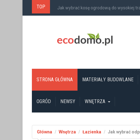
TOP
Jak wybrać kosę ogrodową do wysokiej t
STRONA GŁÓWNA
MATERIAŁY BUDOWLANE
OGRÓD
NEWSY
WNĘTRZA
Główna
Wnętrza
Łazienka
Jak wybrać odpo