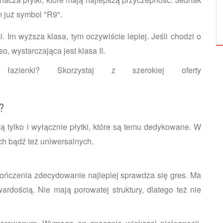
ZASTOSOWANIA FARBY TABLICOWEJ W
 już symbol "R9".
MIESZKANIU
i. Im wyższa klasa, tym oczywiście lepiej. Jeśli chodzi o
, wystarczająca jest klasa II.
azienki? Skorzystaj z szerokiej oferty
ie?
 tylko i wyłącznie płytki, które są temu dedykowane. W
h bądź też uniwersalnych.
ykończenia zdecydowanie najlepiej sprawdza się gres. Ma
rdością. Nie mają porowatej struktury, dlatego też nie
ń.