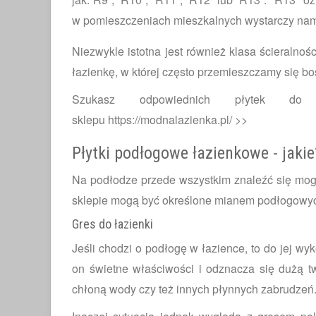
w pomieszczeniach mieszkalnych wystarczy nam
Niezwykle istotna jest również klasa ścieralnośc
łazienkę, w której często przemieszczamy się boso
Szukasz odpowiednich płytek do ł
sklepu
https://modnalazienka.pl/ >>
Płytki podłogowe łazienkowe - jak
Na podłodze przede wszystkim znaleźć się mogą
sklepie mogą być określone mianem podłogowyc
Gres do łazienki
Jeśli chodzi o podłogę w łazience, to do jej w
on świetne właściwości i odznacza się dużą twa
chłoną wody czy też innych płynnych zabrudze