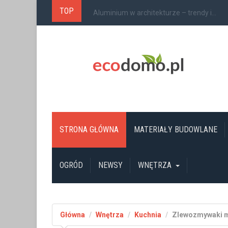
TOP
Jaką siatkę cieniującą do ogrodu kupić?...
STRONA GŁÓWNA
MATERIAŁY BUDOWLANE
OGRÓD
NEWSY
WNĘTRZA
Główna
Wnętrza
Kuchnia
Zlewozmywaki mi