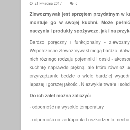
21 kwietnia 2017
0
Zlewozmywak jest sprzętem przydatnym w k
montuje go w swojej kuchni. Może pełnić
naczynia i produkty spożywcze, jak i na przykł
Bardzo poręczny i funkcjonalny - zlewozmy
Współczesne zlewozmywaki mogą bardzo ułatwić
nich różnego rodzaju pojemniki i deski - akceso
kuchnię naprawdę piękną, ale które również u
przyrządzanie będzie o wiele bardziej wygo
lepszej i gorszej jakości. Niezwykle trwałe i so
ŁAZIENKA
Do ich zalet można zaliczyć:
- odporność na wysokie temperatury
- odporność na zadrapania i uszkodzenia mecha