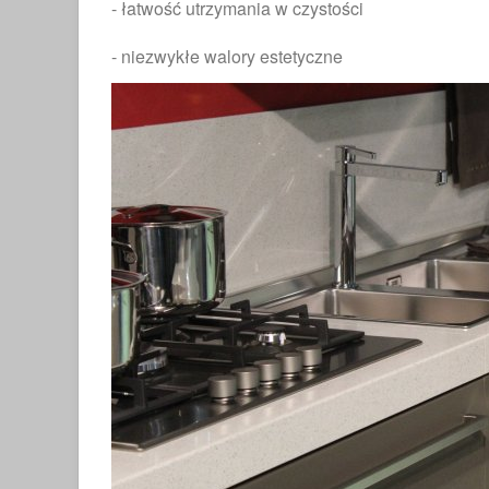
- łatwość utrzymania w czystości
E SZUKAĆ STARYCH WZORÓW
CHARAKTERYSTYKA
PŁYTEK...
ENERGOOSZCZĘDNYC
- niezwykłe walory estetyczne