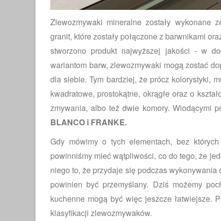
Zlewozmywaki mineralne zostały wykonane ze
granit, które zostały połączone z barwnikami or
stworzono produkt najwyższej jakości - w do
wariantom barw, zlewozmywaki mogą zostać dop
dla siebie. Tym bardziej, że prócz kolorystyki,
kwadratowe, prostokątne, okrągłe oraz o kształ
zmywania, albo też dwie komory. Wiodącymi pr
BLANCO i FRANKE.
Gdy mówimy o tych elementach, bez których
powinniśmy mieć wątpliwości, co do tego, że jed
niego to, że przydaje się podczas wykonywania d
powinien być przemyślany. Dziś możemy poch
kuchenne mogą być więc jeszcze łatwiejsze. 
klasyfikacji zlewozmywaków.