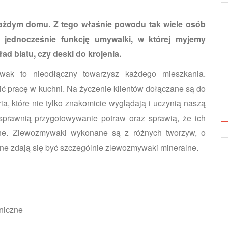
ażdym domu. Z tego właśnie powodu tak wiele osób
 jednocześnie funkcję umywalki, w której myjemy
ad blatu, czy deski do krojenia.
wak to nieodłączny towarzysz każdego mieszkania.
 pracę w kuchni. Na życzenie klientów dołączane są do
ria, które nie tylko znakomicie wyglądają i uczynią naszą
sprawnią przygotowywanie potraw oraz sprawią, że ich
dne. Zlewozmywaki wykonane są z różnych tworzyw, o
lidne zdają się być szczególnie zlewozmywaki mineralne.
IZOLACJE
WNĘTRZA
niczne