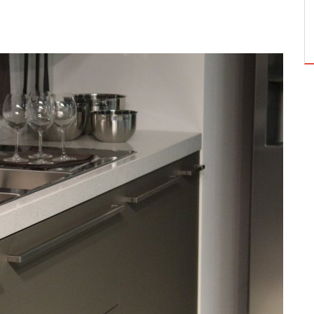
 DOMÓW
H I...
CZY CZAS WYMIENIĆ LADĘ RECEPCYJNĄ?