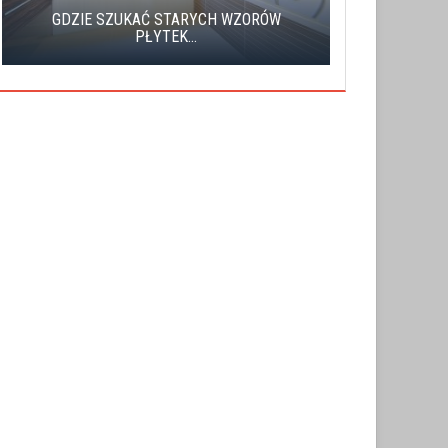
GDZIE SZUKAĆ STARYCH WZORÓW
CHARA
PŁYTEK...
ENERG