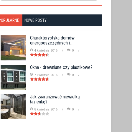
POPULARNE
NOWE POSTY
Charakterystyka domów
energooszczędnych i...
4 kwietnia 2016
0
Okna - drewniane czy plastikowe?
7 kwietnia 2016
0
Jak zaaranżować niewielką
łazienkę?
8 kwietnia 2016
0