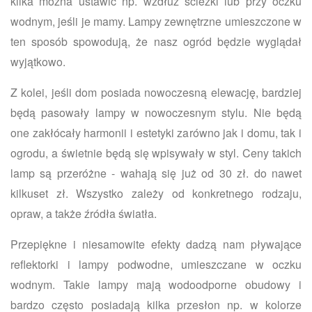
kilka można ustawić np. wzdłuż ścieżki lub przy oczku
wodnym, jeśli je mamy. Lampy zewnętrzne umieszczone w
ten sposób spowodują, że nasz ogród będzie wyglądał
wyjątkowo.
Z kolei, jeśli dom posiada nowoczesną elewację, bardziej
będą pasowały lampy w nowoczesnym stylu. Nie będą
one zakłócały harmonii i estetyki zarówno jak i domu, tak i
ogrodu, a świetnie będą się wpisywały w styl. Ceny takich
lamp są przeróżne - wahają się już od 30 zł. do nawet
kilkuset zł. Wszystko zależy od konkretnego rodzaju,
opraw, a także źródła światła.
Przepiękne i niesamowite efekty dadzą nam pływające
reflektorki i lampy podwodne, umieszczane w oczku
wodnym. Takie lampy mają wodoodporne obudowy i
bardzo często posiadają kilka przesłon np. w kolorze