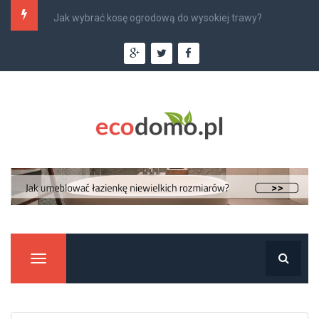
Najlepsi monterzy klimatyzacji w Krakowie –...
Manu