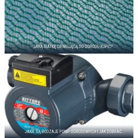
JAKĄ SIATKĘ CIENIUJĄCĄ DO OGRODU KUPIĆ?...
JAKIE SĄ RODZAJE POMP OGRODOWYCH I JAK DOBRAĆ...