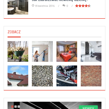
8 kwietnia 2016
0
ZOBACZ
A
NEWSY