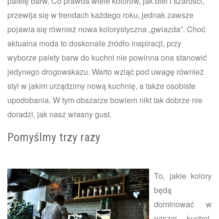
paletę barw. Co prawda wiele kolorów, jak biel i szarości,
przewija się w trendach każdego roku, jednak zawsze
pojawia się również nowa kolorystyczna „gwiazda”. Choć
aktualna moda to doskonałe źródło inspiracji, przy
wyborze palety barw do kuchni nie powinna ona stanowić
jedynego drogowskazu. Warto wziąć pod uwagę również
styl w jakim urządzimy nową kuchnię, a także osobiste
upodobania. W tym obszarze bowiem nikt tak dobrze nie
doradzi, jak nasz własny gust.
Pomyślmy trzy razy
To, jakie kolory
będą
dominować w
naszej kuchni,