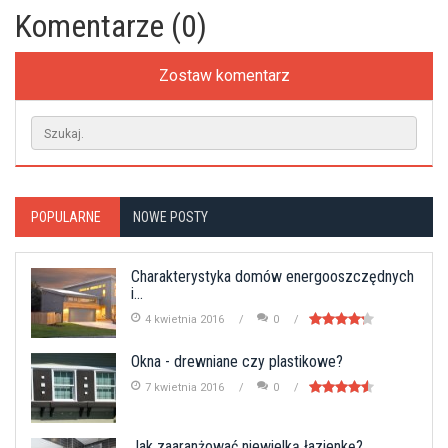
Komentarze (0)
Zostaw komentarz
POPULARNE
NOWE POSTY
Charakterystyka domów energooszczędnych
i...
4 kwietnia 2016
0
Okna - drewniane czy plastikowe?
7 kwietnia 2016
0
Jak zaaranżować niewielką łazienkę?