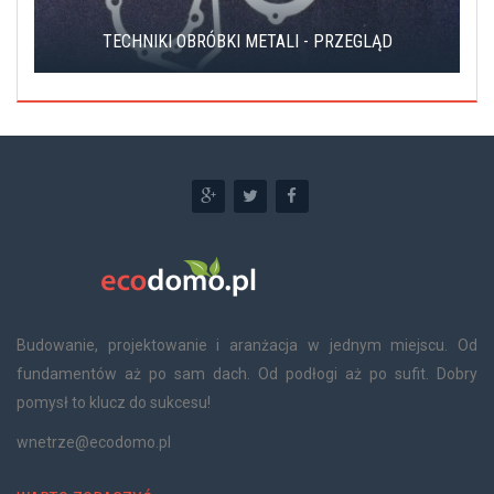
TECHNIKI OBRÓBKI METALI - PRZEGLĄD
Budowanie, projektowanie i aranżacja w jednym miejscu. Od
fundamentów aż po sam dach. Od podłogi aż po sufit. Dobry
pomysł to klucz do sukcesu!
wnetrze@ecodomo.pl