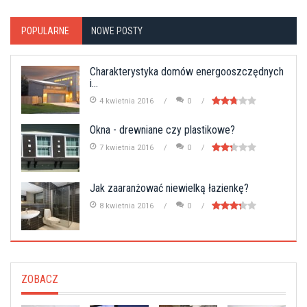
POPULARNE
NOWE POSTY
Charakterystyka domów energooszczędnych
i...
4 kwietnia 2016
0
Okna - drewniane czy plastikowe?
7 kwietnia 2016
0
Jak zaaranżować niewielką łazienkę?
8 kwietnia 2016
0
ZOBACZ