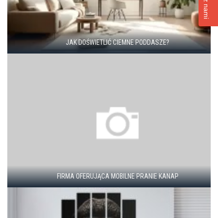
JAK DOŚWIETLIĆ CIEMNE PODDASZE?
FIRMA OFERUJĄCA MOBILNE PRANIE KANAP