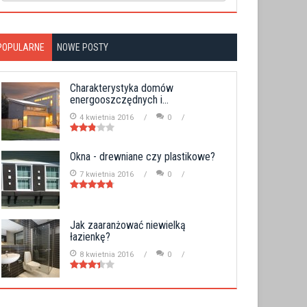
POPULARNE
NOWE POSTY
Charakterystyka domów
energooszczędnych i...
4 kwietnia 2016
0
Okna - drewniane czy plastikowe?
7 kwietnia 2016
0
Jak zaaranżować niewielką
łazienkę?
8 kwietnia 2016
0