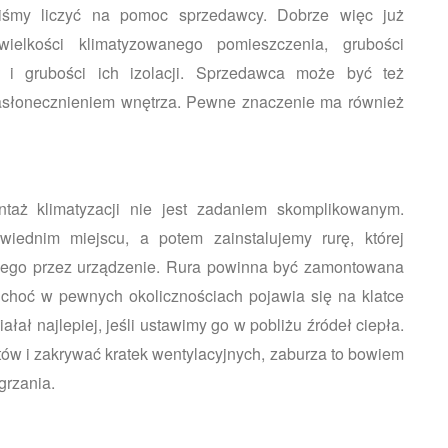
iśmy liczyć na pomoc sprzedawcy. Dobrze więc już
elkości klimatyzowanego pomieszczenia, grubości
 i grubości ich izolacji. Sprzedawca może być też
 nasłonecznieniem wnętrza. Pewne znaczenie ma również
aż klimatyzacji nie jest zadaniem skomplikowanym.
wiednim miejscu, a potem zainstalujemy rurę, której
nego przez urządzenie. Rura powinna być zamontowana
 choć w pewnych okolicznościach pojawia się na klatce
ałał najlepiej, jeśli ustawimy go w pobliżu źródeł ciepła.
ów i zakrywać kratek wentylacyjnych, zaburza to bowiem
grzania.