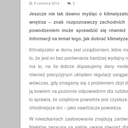
9 czerwca 2016
0
Jeszcze nie tak dawno myśląc o klimatyzat
wnętrza – znak rozpoznawczy zachodnich f
powodzeniem może sprawdzić się równie
informacji na temat tego, jak dobrać klimaty
Klimatyzator w domu jest urządzeniem, które ma
to, że jest on bez porównania bardziej wydajny 
ma to, na ile dobrze dopasujemy dany model
również precyzyjnym układem regulacji osiągan
wówczas, gdy zmagamy się z problemem zbyt duż
ją bowiem na poziomie odpowiednim dla ludzki
to sprawia, że oziębione powietrze jest czystsz
chłodniejsze dni – jako nawilżacze powietrza.
W mieszkaniach zastosowanie znajdują zarówno 
Niektóre zwracają na siebie uwagę również dl