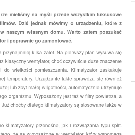
orze mieliśmy na myśli przede wszystkim luksusowe
ilmów. Dziś jednak mówimy o urządzeniu, które z
ż w naszym własnym domu. Warto zatem poszukać
zator i poprawnie go zamontować.
 przynajmniej kilka zalet. Na pierwszy plan wysuwa się
niż klasyczny wentylator, choć oczywiście duże znaczenie
 do wielkości pomieszczenia. Klimatyzator zaskakuje
ej temperatury. Urządzanie takie sprawdza się również
ej lub zbyt małej wilgotności, automatycznie utrzymuje
NEWSY
ego organi
zmu. Wyposażony jest też w filtry powietrza, a
e. Już choćby dlatego klimatyzatory są stosowane także w
klimatyzatory przenośne, jak i rozwiązania typu split.
atego, że są wyposażone w wentylator, który wspomaga