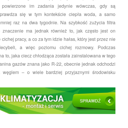
iają powierzone im zadania jedynie wówczas, gdy są
sprawdza się w tym kontekście ciepła woda, a samo
niej raz na dwa tygodnie. Na szybkość zużycia filtra
 znaczenie ma jednak również to, jak często jest on
ichej pracy, a co za tym idzie hałas, który jest przez nie
decybeli, a więc poziomu cichej rozmowy.
Podczas
 to, jaka ciecz chłodząca została zainstalowana w tego
zanina gazów znana jako R-22, obecnie jednak odchodzi
 z węglem – o wiele bardziej przyjaznymi środowisku