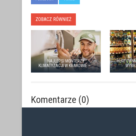
ZOBACZ RÓWNIEŻ
NAJLEPSI MONTERZY
HURTOWNI
KLIMATYZACJI W KRAKOWIE –...
WYBR
Komentarze (0)