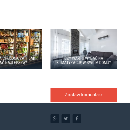
A CHŁODNICZA – JAK
CZY WARTO WYDAĆ NA
AĆ NAJLEPSZĄ?
KLIMATYZACJĘ W SWOIM DOMU?
Zostaw komentarz