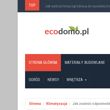
TOP
Jak wybrać kosę ogrodową do wysokiej t
STRONA GŁÓWNA
MATERIAŁY BUDOWLANE
OGRÓD
NEWSY
WNĘTRZA
Główna
Klimatyzacja
Jak znaleźć odpowiedn