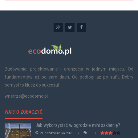
Budowanie, projektowanie i aranżacja w jednym miejscu. Od
fundamentów aż po sam dach. Od podłogi aż po sufit. Dobry
pomysł to klucz do sukcesu!
wnetrze@ecodomo.pl
WARTO ZOBACZYĆ
Jak wykorzystać w ogrodzie mini szklarnię?
21 października 2020
0