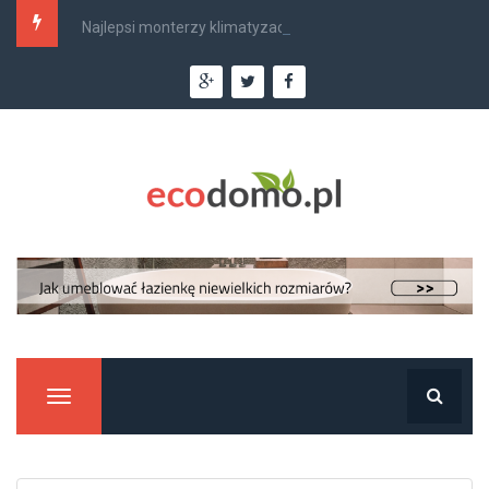
Najlepsi monterzy klimatyzacji w Krakowie –...
Manu