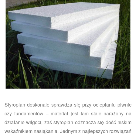
Styropian doskonale sprawdza się przy ocieplaniu piwnic
czy fundamentów – materiał jest tam stale narażony na
działanie wilgoci, zaś styropian odznacza się dość niskim
wskaźnikiem nasiąkania. Jednym z najlepszych rozwiązań